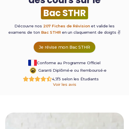
Bac STHR
Découvre nos
207 Fiches de Révision
et valide les
examens de ton
Bac STHR
en un claquement de
doigts ✌️
Je révise mon Bac STHR
Conforme au Programme Officiel
Garanti Diplômé•e ou Remboursé•e
4,7/5 selon les Étudiants
Voir les avis