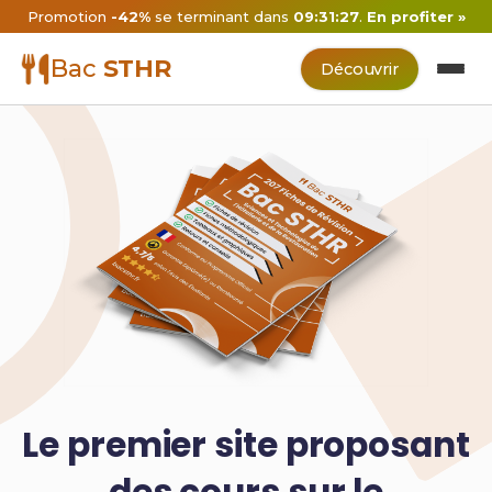
Promotion
-42%
se terminant dans
09:31:26
.
En profiter »
Bac
STHR
Découvrir
Le premier site proposant
des cours sur le