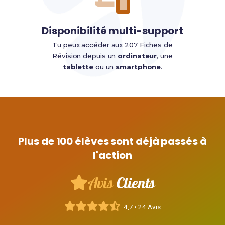
Disponibilité multi-support
Tu peux accéder aux 207 Fiches de
Révision depuis un
ordinateur
, une
tablette
ou un
smartphone
.
Plus de 100 élèves sont déjà passés à
l'action
Avis
Clients
4,7 • 24 Avis