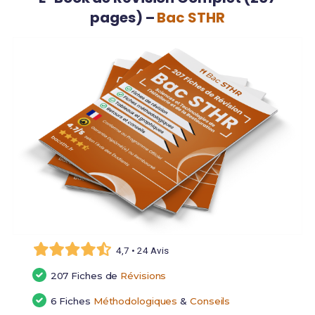
pages) –
Bac STHR
4,7 • 24 Avis
207 Fiches de
Révisions
6 Fiches
Méthodologiques
&
Conseils