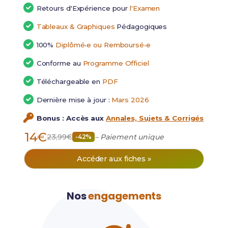
Retours d'Expérience pour
l'Examen
Tableaux & Graphiques
Pédagogiques
100%
Diplômé•e ou Remboursé•e
Conforme au
Programme Officiel
Téléchargeable en
PDF
Dernière mise à jour :
Mars 2026
Bonus : Accès aux
Annales, Sujets & Corrigés
14€
23,99€
– Paiement unique
-42%
Accéder aux fiches »
Nos
engagements