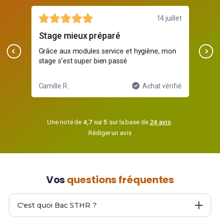
14 juillet
ux préparé
pro mais simple
dules service et hygiène, mon
C’est pro, mais expliqué si
super bien passé
quand on débute
Achat vérifié
Mehdi K.
Une note de
4,7
sur
5
sur la base de
24 avis
.
Rédiger un avis
Vos
questions fréquentes
C'est quoi Bac STHR ?