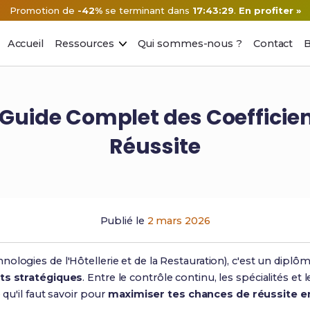
Promotion de
-42%
se terminant dans
17:43:28
.
En profiter »
Accueil
Ressources
Qui sommes-nous ?
Contact
B
Guide Complet des Coefficien
Réussite
Publié le
2 mars 2026
nologies de l'Hôtellerie et de la Restauration), c'est un dipl
nts stratégiques
. Entre le contrôle continu, les spécialités et le
 qu'il faut savoir pour
maximiser tes chances de réussite e