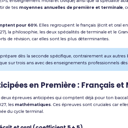
EPS, enseignement moral et civique) ainsi que la spécialité a
tir de tes
moyennes annuelles de première et terminale
, 
mptent pour 60%
. Elles regroupent le français (écrit et oral e
), la philosophie, les deux spécialités de terminale et le Gran
rts de révision, car elles sont les plus déterminantes.
répare dès la seconde spécifique, contrairement aux autres
que sur trois ans avec des enseignements professionnels dès 
ticipées en Première : Français e
s deux épreuves anticipées qui comptent déjà pour ton baccala
2027, les
mathématiques
. Ces épreuves sont cruciales car ell
ée du cycle terminal.
écrit et oral (coefficient 5 + 5)