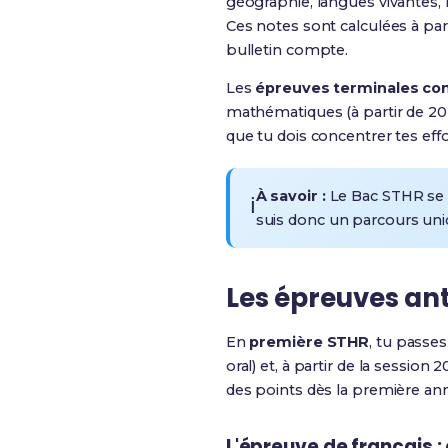
géographie, langues vivantes, 
Ces notes sont calculées à par
bulletin compte.
Les
épreuves terminales co
mathématiques (à partir de 2027
que tu dois concentrer tes effo
À savoir :
Le Bac STHR se p
ℹ️
suis donc un parcours uni
Les épreuves an
En
première STHR
, tu passe
oral) et, à partir de la session 
des points dès la première ann
L'épreuve de français : 