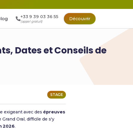
+33 9 39 03 36 55
log
Découvrir
(appel gratuit)
ts, Dates et Conseils de
STAGE
ôme exigeant avec des
épreuves
 Grand Oral, difficile de s'y
n 2026
.