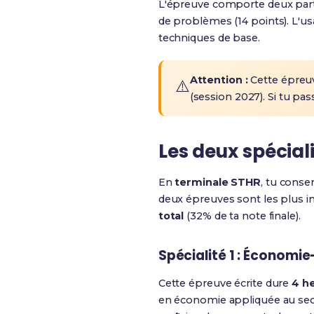
L'épreuve comporte deux parti
de problèmes (14 points). L'usa
techniques de base.
Attention :
Cette épreu
⚠️
(session 2027). Si tu pa
Les deux spéciali
En
terminale STHR
, tu conse
deux épreuves sont les plus 
total
(32% de ta note finale).
Spécialité 1 : Économie
Cette épreuve écrite dure
4 h
en économie appliquée au secte