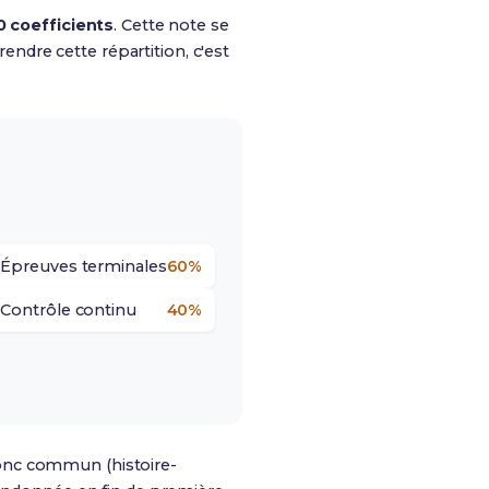
0 coefficients
. Cette note se
endre cette répartition, c'est
Épreuves terminales
60%
Contrôle continu
40%
ronc commun (histoire-