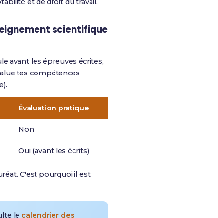
lité et de droit du travail.
nseignement scientifique
le avant les épreuves écrites,
e évalue tes compétences
e).
Évaluation pratique
Non
Oui (avant les écrits)
uréat. C'est pourquoi il est
lte le
calendrier des