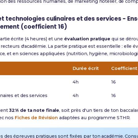
ion des ressources humaines, de marketing hôtelier, de comptabi
 et technologies culinaires et des services - E
ement (coefficient 16)
tie écrite (4 heures) et une
évaluation pratique
qui se dérou
s recteurs d'académie. La partie pratique est essentielle : ell
ce, et en sciences appliquées (nutrition, hygiène, microbiologi
Durée écrit
Coefficient
4h
16
naires et des services
4h
16
tent
32% de ta note finale
, soit près d'un tiers de ton baccala
vec nos
Fiches de Révision
adaptées au programme STHR.
s des épreuves pratiques sont fixées par ton académie. Consu