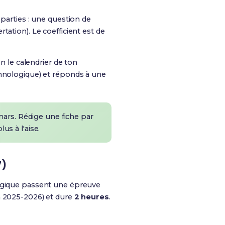
parties : une question de
ation). Le coefficient est de
n le calendrier de ton
chnologique) et réponds à une
mars. Rédige une fiche par
us à l'aise.
7)
logique passent une épreuve
n 2025-2026) et dure
2 heures
.