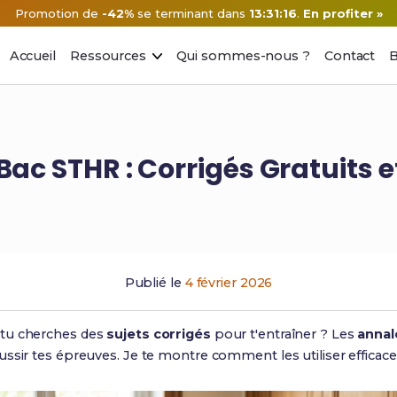
Promotion de
-42%
se terminant dans
13:31:15
.
En profiter »
Accueil
Ressources
Qui sommes-nous ?
Contact
B
Bac STHR : Corrigés Gratuits e
Publié le
4 février 2026
 tu cherches des
sujets corrigés
pour t'entraîner ? Les
annal
ussir tes épreuves. Je te montre comment les utiliser efficac