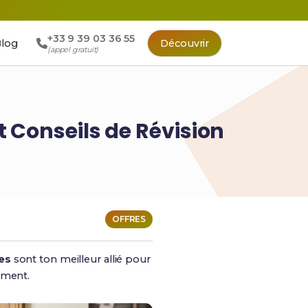
+33 9 39 03 36 55
log
Découvrir
(appel gratuit)
t Conseils de Révision
OFFRES
es
sont ton meilleur allié pour
ement.