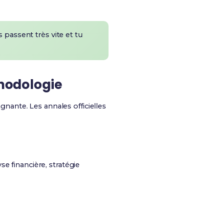
 passent très vite et tu
thodologie
agnante.
Les annales officielles
se financière, stratégie