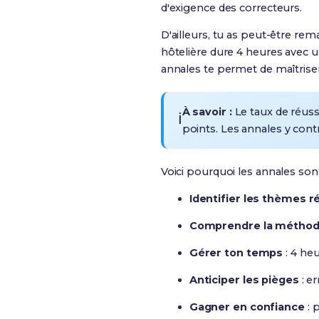
d'exigence des correcteurs.
D'ailleurs, tu as peut-être r
hôtelière dure 4 heures avec un
annales te permet de maîtriser
À savoir :
Le taux de réus
ℹ️
points. Les annales y con
Voici pourquoi les annales son
Identifier les thèmes r
Comprendre la méthod
Gérer ton temps
: 4 he
Anticiper les pièges
: er
Gagner en confiance
: 