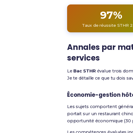
97%
Taux de réussite STHR 
Annales par mati
services
Le
Bac STHR
évalue trois dom
Je te détaille ce que tu dois s
Économie-gestion hôte
Les sujets comportent généra
portait sur un restaurant chino
opportunité économique (30 p
Les compétences évaluées inc