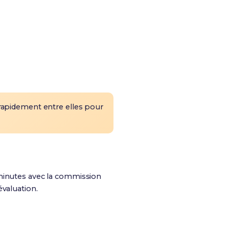
apidement entre elles pour
minutes
avec la commission
évaluation.