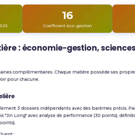
16
2025
Coefficient éco-gestion
ère : économie-gestion, sciences 
aines complémentaires. Chaque matière possède ses propres a
avoir pour chacune.
lière
lement 3 dossiers indépendants
avec des barèmes précis. Par
is "Jin Long" avec analyse de performance (30 points), définitio
oints).
luent :